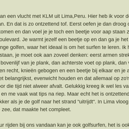
van een vlucht met KLM uit Lima,Peru. Hier heb ik voor d
n. En dat is zo ontzettend tof. Eerst oefen je dan droog
omen en dan voel je je toch een beetje voor aap staan z
ulevard. Je warmt jezelf een beetje op en dan ga je het w
ge golfen, waar het ideaal is om het surfen te leren. Ik
 staan, je moet ook aan zoveel denken: eerst armen strek
ovenlijf van je plank, dan achterste voet op plank, dan 
en recht, knieën gebogen en een beetje bij elkaar en je 
t belangrijkst, evenwicht houden en dat allemaal op zo'n
voor die tijd niet alweer afvalt. Gelukkig kreeg ik wel les 
 en me vaak wat tips na riep. Maar echt het is ontzetten
ekker als je de golf naar het strand "uitrijdt". In Lima vloog
 zee, dat maakte het compleet.
uur rijden bij ons vandaan kan je ook golfsurfen, het is o