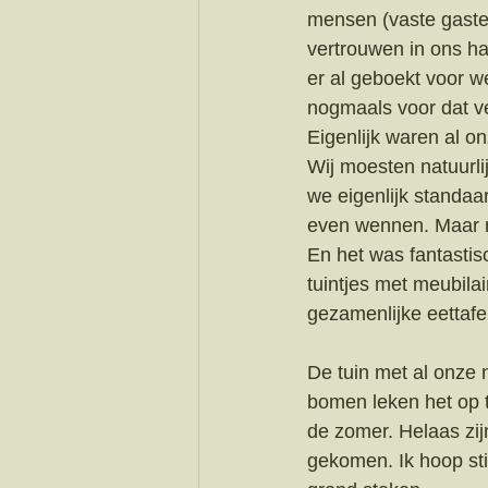
mensen (vaste gaste
vertrouwen in ons ha
er al geboekt voor 
nogmaals voor dat v
Eigenlijk waren al o
Wij moesten natuurli
we eigenlijk standaa
even wennen. Maar n
En het was fantastis
tuintjes met meubil
gezamenlijke eettafel
De tuin met al onze
bomen leken het op t
de zomer. Helaas zij
gekomen. Ik hoop sti