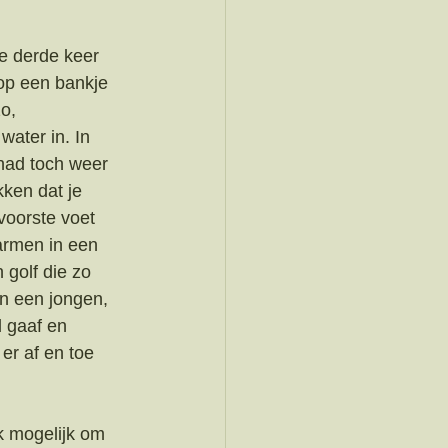
e derde keer 
 op een bankje 
o,  
ater in. In 
 had toch weer 
ken dat je 
voorste voet 
armen in een 
 golf die zo 
van een jongen, 
d gaaf en 
 er af en toe 
ok mogelijk om 