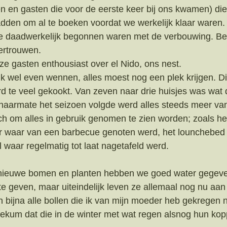
n en gasten die voor de eerste keer bij ons kwamen) di
dden om al te boeken voordat we werkelijk klaar waren.
we daadwerkelijk begonnen waren met de verbouwing. Be
ertrouwen.
nze gasten enthousiast over el Nido, ons nest.
jk wel even wennen, alles moest nog een plek krijgen. Di
rd te veel gekookt. Van zeven naar drie huisjes was wat d
aarmate het seizoen volgde werd alles steeds meer van
ch om alles in gebruik genomen te zien worden; zoals h
air waar van een barbecue genoten werd, het lounchebed
 waar regelmatig tot laat nagetafeld werd. 
 nieuwe bomen en planten hebben we goed water gegeve
e geven, maar uiteindelijk leven ze allemaal nog nu aan
n bijna alle bollen die ik van mijn moeder heb gekregen n
ekum dat die in de winter met wat regen alsnog hun kop