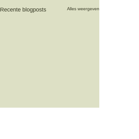
Alles weergeven
Recente blogposts
Opmerkingen