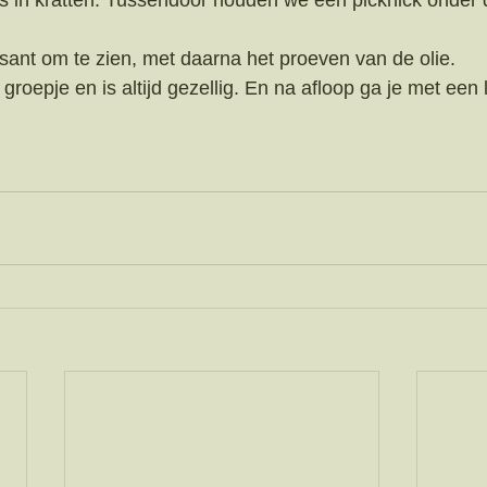
s in kratten. Tussendoor houden we een picknick onder 
 
ssant om te zien, met daarna het proeven van de olie. 
roepje en is altijd gezellig. En na afloop ga je met een l