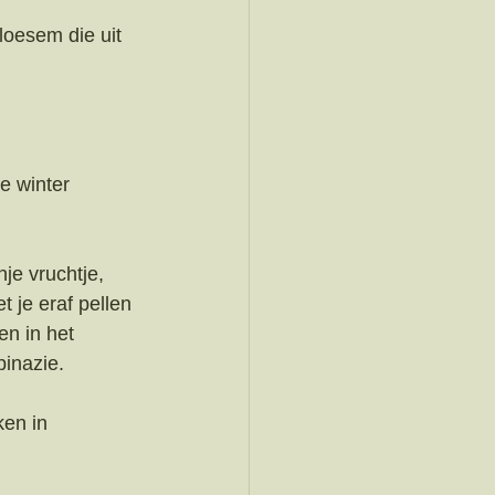
loesem die uit 
e winter 
nje vruchtje, 
 je eraf pellen 
en in het 
inazie. 
en in 