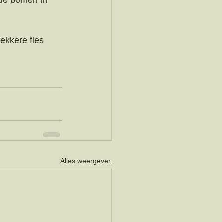
de bomen in 
ekkere fles 
Alles weergeven