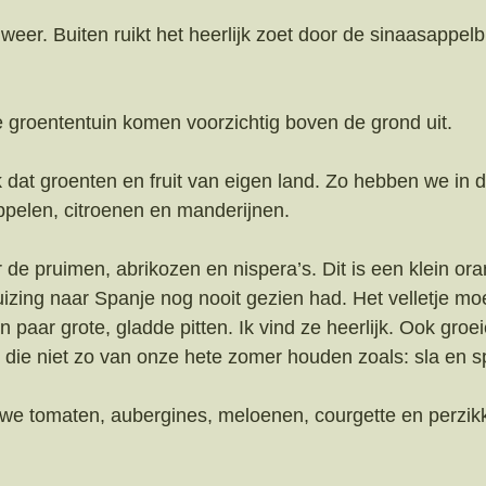
t weer. Buiten ruikt het heerlijk zoet door de sinaasappelb
e groententuin komen voorzichtig boven de grond uit. 
k dat groenten en fruit van eigen land. Zo hebben we in d
pelen, citroenen en manderijnen. 
er de pruimen, abrikozen en nispera’s. Dit is een klein ora
uizing naar Spanje nog nooit gezien had. Het velletje moet
n paar grote, gladde pitten. Ik vind ze heerlijk. Ook groei
 die niet zo van onze hete zomer houden zoals: sla en sp
we tomaten, aubergines, meloenen, courgette en perzikk