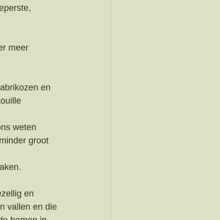
eperste, 
er meer 
abrikozen en 
uille 
 
ons weten 
 minder groot 
aken. 
zellig en 
 vallen en die 