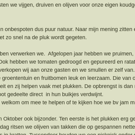
sten we vijgen, druiven en olijven voor onze eigen koudg
jn onbespoten dus puur natuur. Naar mijn mening zitten 
et zo snel na de pluk wordt gegeten. 
bben verwerken we.  Afgelopen jaar hebben we pruimen, 
Ook hebben we tomaten gedroogd en gepureerd en ratato
 verkopen wij aan onze gasten en we smullen er zelf van.
e groententuin en fruitbomen leuk en leerzaam. Die van 
oeit en zij helpen vaak met plukken. De opbrengst is dan
t gedeelte direct  in hun buikjes verdwijnt. 
jd welkom om mee te helpen of te kijken hoe we bv jam m
in Oktober ook bijzonder. Ten eerste is het plukken erg ge
dag ritsen we olijven van takken die op gespannen netten