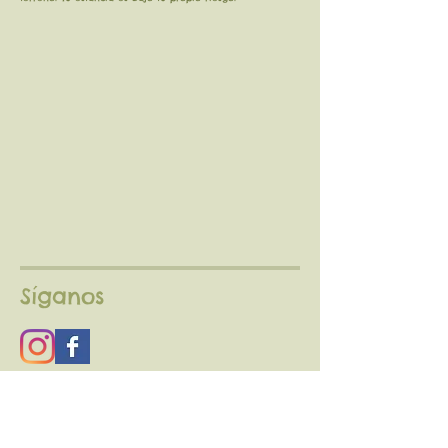
Síganos
correo electrónico
:
nidoaguilablanca@gmail.com
Teléfono:
+34661016512