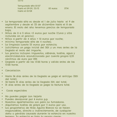
23/12
Temporada alta 01/07
hasta el 09/09, 23/12 85 euros 575€
hasta el 01/08
La temporada alta es desde el 1 de julio hasta el 9 de
septiembre y desde el 23 de diciembre hasta el 8 de
enero. El resto del año tenemos precios de temporada
baja;
Niños de 0 a 3 años +5 euros por noche (Cuna y silla
incluidas en el precio);
Niños a partir de 4 años + 10 euros por noche;
Mínimo temporada alta de 4 noches;
La limpieza cuesta 25 euros por estancia;
Solicitamos un pago inicial del 30% y un mes antes de la
llegada el resto del importe;
Los precios incluyen impuestos, sábanas, toallas, agua y
electricidad.Aire acondicionado por cuenta propia 0,25
céntimos de euro por KW;
Llegada a partir de las 15:00 horas y salida antes de las
12:00 horas.
Cancelación
Hasta 56 días antes de la llegada se paga el anticipo (30%
del total);
56 hasta 31 días antes de la llegada 50% del total;
31 días antes de la llegada se paga la factura total.
Cosas especiales
No puedes pagar con tarjeta
Puedes desayunar por 6 euros p.p.
Nuestros apartamentos son para no fumadores.
Alquilamos toallas de playa por 2 euros por uso.
Los propietarios de Nido Aguila Blanca no se hacen
responsables, directa o indirectamente, de cualquier
daño o pérdida causada durante la estancia en nuestro
terreno. Tu estancia es bajo tu propio riesgo.