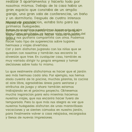
realizar 3 apartamentos y hacerlo todo por
nosotros mismos. Debajo de la casa había un
gran espacio que constaba de un amplio
garaje, una gran sala de conferencias, un baño
y un dormitorio. Después de cuatro intensos
Nuestra pasión
meses de renovación, estaba listo para los
primeros huéspedes.
Somos muy activos y preferimos hacer esto al aire
Estamos muy contentos con nuestro propio
libre. Como resultado, ya hemos visto gran parte del
lugar donde podemos hacer todo a nuestro
área y nos gustaría compartirla con otros. Podemos
gusto.
hacer todo tipo de sugerencias sobre lugares
hermosos y viajes divertidos.
Cat y Sam disfrutan jugando con los niños que se
quedan con nosotros y también nos encanta la
diversión que trae. En cualquier caso, también es
muy variado dirigir tu propia empresa y tomar
decisiones sobre todo tú mismo.
Lo que realmente disfrutamos es hacer que el jardín
sea más hermoso cada año. Por ejemplo, nos hemos
dado cuenta de la piscina, muchas plantas, la cocina
al aire libre, agradables áreas para sentarse y
atributos de juego y ahora también estamos
trabajando en el próximo proyecto. Obtenemos
mucha inspiración para esto mientras hacemos
nuestros viajes, que nos encanta hacer fuera de
temporada. Pero lo que más nos alegra es ver que
nuestros huéspedes disfrutan de unas maravillosas
vacaciones y se sienten cómodos en nuestro jardín,
para finalmente volver a casa relajados, recargados
y llenos de nuevas impresiones.