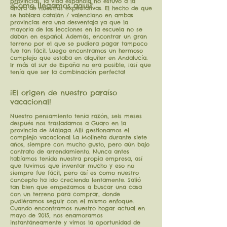
provincias, la vida española no estuvo a la
¿Cómo llegamos aquí?
altura de nuestras expectativas. El hecho de que
se hablara catalán / valenciano en ambas
provincias era una desventaja ya que la
mayoría de las lecciones en la escuela no se
daban en español. Además, encontrar un gran
terreno por el que se pudiera pagar tampoco
fue tan fácil. Luego encontramos un hermoso
complejo que estaba en alquiler en Andalucía.
Ir más al sur de España no era posible, ¡así que
tenía que ser la combinación perfecta!
¡El origen de nuestro paraíso
vacacional!
Nuestro pensamiento tenía razón, seis meses
después nos trasladamos a Guaro en la
provincia de Málaga. Allí gestionamos el
complejo vacacional La Molineta durante siete
años, siempre con mucho gusto, pero aún bajo
contrato de arrendamiento. Nunca antes
habíamos tenido nuestra propia empresa, así
que tuvimos que inventar mucho y eso no
siempre fue fácil, pero así es como nuestro
concepto ha ido creciendo lentamente. Salió
tan bien que empezamos a buscar una casa
con un terreno para comprar, donde
pudiéramos seguir con el mismo enfoque.
Cuando encontramos nuestro hogar actual en
mayo de 2015, nos enamoramos
instantáneamente y vimos la oportunidad de